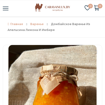
0
0
Главная
Варенье
Домбайское Варенье Из
Апельсина Лимона И Имбиря